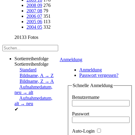
2008 09
276
2007 08
79
2006 07
351
2005 06
113
2004 05
332
20133 Fotos
Sortierreihenfolge
Anmeldung
Sortierreihenfolge
Standard
Anmeldung
Passwort vergessen?
Bildname, A → Z
Bildname, Z → A
Schnelle Anmeldung
Aufnahmedatum,
neu → alt
Benutzername
Aufnahmedatum,
alt → neu
✔
Passwort
Auto-Login