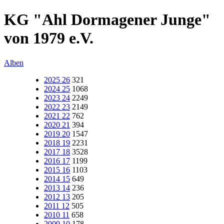
KG "Ahl Dormagener Junge"
von 1979 e.V.
Alben
2025 26
321
2024 25
1068
2023 24
2249
2022 23
2149
2021 22
762
2020 21
394
2019 20
1547
2018 19
2231
2017 18
3528
2016 17
1199
2015 16
1103
2014 15
649
2013 14
236
2012 13
205
2011 12
505
2010 11
658
2009 10
178