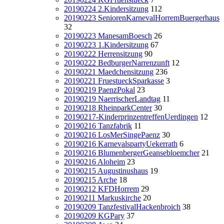
20190224 2.Kindersitzung
112
20190223 SeniorenKarnevalHorremBuergerhaus
32
20190223 ManesamBoesch
26
20190223 1.Kindersitzung
67
20190222 Herrensitzung
90
20190222 BedburgerNarrenzunft
12
20190221 Maedchensitzung
236
20190221 FruestueckSparkasse
3
20190219 PaenzPokal
23
20190219 NaerrischerLandtag
11
20190218 RheinparkCenter
30
20190217-KinderprinzentreffenUerdingen
12
20190216 Tanzfabrik
11
20190216 LosMerSingePaenz
30
20190216 KarnevalspartyUekerrath
6
20190216 BlumenbergerGeansebloemcher
21
20190216 Aloheim
23
20190215 Augustinushaus
19
20190215 Arche
18
20190212 KFDHorrem
29
20190211 Markuskirche
20
20190209 TanzfestivalHackenbroich
38
20190209 KGPary
37