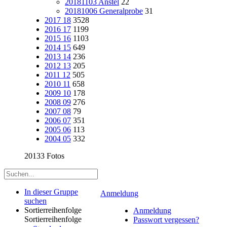
20181103 Anstel
22
20181006 Generalprobe
31
2017 18
3528
2016 17
1199
2015 16
1103
2014 15
649
2013 14
236
2012 13
205
2011 12
505
2010 11
658
2009 10
178
2008 09
276
2007 08
79
2006 07
351
2005 06
113
2004 05
332
20133 Fotos
In dieser Gruppe
Anmeldung
suchen
Sortierreihenfolge
Anmeldung
Sortierreihenfolge
Passwort vergessen?