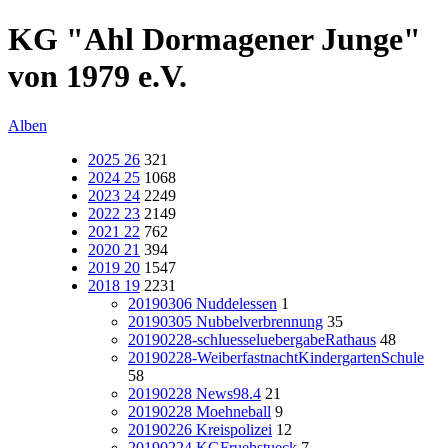
KG "Ahl Dormagener Junge"
von 1979 e.V.
Alben
2025 26
321
2024 25
1068
2023 24
2249
2022 23
2149
2021 22
762
2020 21
394
2019 20
1547
2018 19
2231
20190306 Nuddelessen
1
20190305 Nubbelverbrennung
35
20190228-schluesseluebergabeRathaus
48
20190228-WeiberfastnachtKindergartenSchule
58
20190228 News98.4
21
20190228 Moehneball
9
20190226 Kreispolizei
12
20190224 KGFruehstueck
7