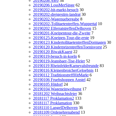
20190208 Awo
34
20190206 LossMerSinge
62
20190202-hit-markt-besuch
30
20190202-dreigestirn-landrat
30
20190202-Wagenuebergabe
8
20190202-Tollitaetentreffen-Wuppertal
10
20190202 ElferratstreffenDelhoven
15
20190201-Kneipentour-die-Zweite
7
20190125-Kneipen-Tour-die-erste
19
20190123 KindertollitaetentreffenDormagen
30
20190120 KinderprizentreffenToenisvorst
25
20190120 BiwakKaarst
22
20190119-besuch-in-koeln
6
20190119-Jeansbaer-Tise-Heier
52
20190119 RheinfelderKarnevalsfreunde
83
20190116 KleinenbroicherGeloebnis
11
20190112 TraditionstreffHitMarkt
6
20190106 Fruehshoppen Anstel
42
20190105 Hitdorf
24
20190104 Wageneinweihung
17
20181202 Weihnachtsfeier
36
20181117 Proklamation2
133
20181117 Proklamation
330
20181110 LangelDelhoven
36
20181109 Ordenehrenabend
13