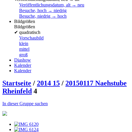
Veröffentlichungsdatum, alt → neu
Besuche, hoch → niedrig
Besuche, niedrig → hoch
Bildgrößen
Bildgrößen
✔
quadratisch
Vorschaubild
klein
mittel
groß
Diashow
Kalender
Kalender
Startseite
/
2014 15
/
20150117 Naehstube
Rheinfeld
4
In dieser Gruppe suchen