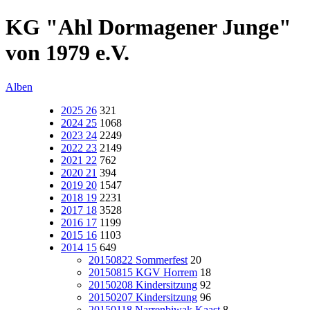
KG "Ahl Dormagener Junge"
von 1979 e.V.
Alben
2025 26
321
2024 25
1068
2023 24
2249
2022 23
2149
2021 22
762
2020 21
394
2019 20
1547
2018 19
2231
2017 18
3528
2016 17
1199
2015 16
1103
2014 15
649
20150822 Sommerfest
20
20150815 KGV Horrem
18
20150208 Kindersitzung
92
20150207 Kindersitzung
96
20150118 Narrenbiwak Kaast
8