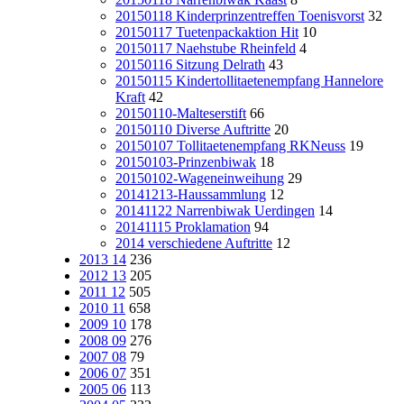
20150118 Kinderprinzentreffen Toenisvorst
32
20150117 Tuetenpackaktion Hit
10
20150117 Naehstube Rheinfeld
4
20150116 Sitzung Delrath
43
20150115 Kindertollitaetenempfang Hannelore
Kraft
42
20150110-Malteserstift
66
20150110 Diverse Auftritte
20
20150107 Tollitaetenempfang RKNeuss
19
20150103-Prinzenbiwak
18
20150102-Wageneinweihung
29
20141213-Haussammlung
12
20141122 Narrenbiwak Uerdingen
14
20141115 Proklamation
94
2014 verschiedene Auftritte
12
2013 14
236
2012 13
205
2011 12
505
2010 11
658
2009 10
178
2008 09
276
2007 08
79
2006 07
351
2005 06
113