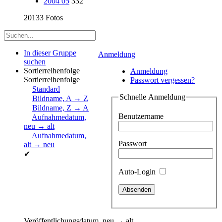
2004 05
332
20133 Fotos
In dieser Gruppe
Anmeldung
suchen
Sortierreihenfolge
Anmeldung
Sortierreihenfolge
Passwort vergessen?
Standard
Schnelle Anmeldung
Bildname, A → Z
Bildname, Z → A
Benutzername
Aufnahmedatum,
neu → alt
Aufnahmedatum,
Passwort
alt → neu
✔
Auto-Login
Veröffentlichungsdatum, neu → alt