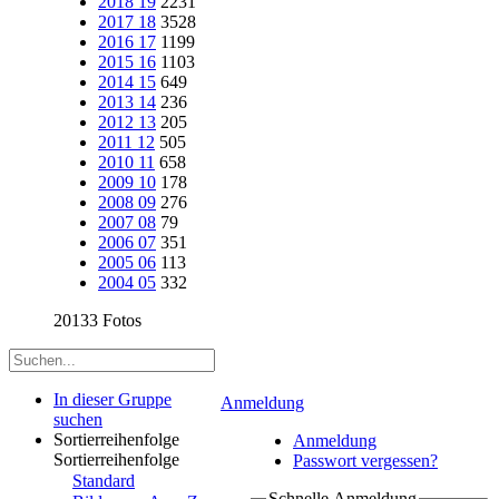
2018 19
2231
2017 18
3528
2016 17
1199
2015 16
1103
2014 15
649
2013 14
236
2012 13
205
2011 12
505
2010 11
658
2009 10
178
2008 09
276
2007 08
79
2006 07
351
2005 06
113
2004 05
332
20133 Fotos
In dieser Gruppe
Anmeldung
suchen
Sortierreihenfolge
Anmeldung
Sortierreihenfolge
Passwort vergessen?
Standard
Schnelle Anmeldung