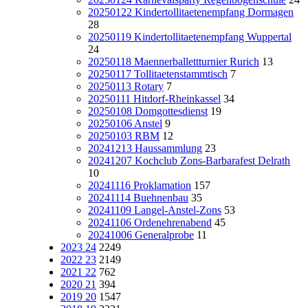
20250122 Kindertollitaetenempfang Dormagen
28
20250119 Kindertollitaetenempfang Wuppertal
24
20250118 Maennerballettturnier Rurich
13
20250117 Tollitaetenstammtisch
7
20250113 Rotary
7
20250111 Hitdorf-Rheinkassel
34
20250108 Domgottesdienst
19
20250106 Anstel
9
20250103 RBM
12
20241213 Haussammlung
23
20241207 Kochclub Zons-Barbarafest Delrath
10
20241116 Proklamation
157
20241114 Buehnenbau
35
20241109 Langel-Anstel-Zons
53
20241106 Ordenehrenabend
45
20241006 Generalprobe
11
2023 24
2249
2022 23
2149
2021 22
762
2020 21
394
2019 20
1547