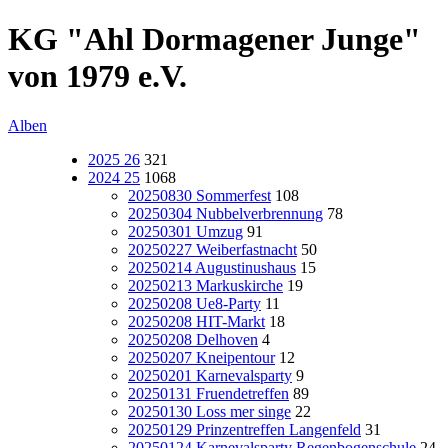
KG "Ahl Dormagener Junge"
von 1979 e.V.
Alben
2025 26
321
2024 25
1068
20250830 Sommerfest
108
20250304 Nubbelverbrennung
78
20250301 Umzug
91
20250227 Weiberfastnacht
50
20250214 Augustinushaus
15
20250213 Markuskirche
19
20250208 Ue8-Party
11
20250208 HIT-Markt
18
20250208 Delhoven
4
20250207 Kneipentour
12
20250201 Karnevalsparty
9
20250131 Fruendetreffen
89
20250130 Loss mer singe
22
20250129 Prinzentreffen Langenfeld
31
20250124 Karnevalsparty Regenbogenschule
24