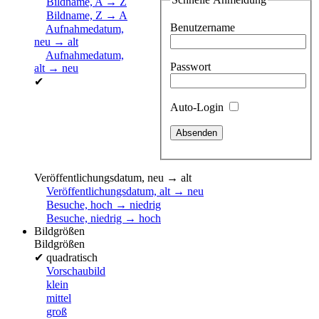
Bildname, A → Z
Bildname, Z → A
Benutzername
Aufnahmedatum,
neu → alt
Aufnahmedatum,
Passwort
alt → neu
✔
Auto-Login
Veröffentlichungsdatum, neu → alt
Veröffentlichungsdatum, alt → neu
Besuche, hoch → niedrig
Besuche, niedrig → hoch
Bildgrößen
Bildgrößen
✔
quadratisch
Vorschaubild
klein
mittel
groß