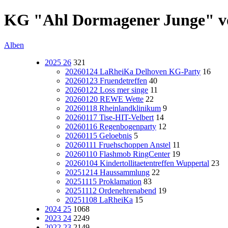
KG "Ahl Dormagener Junge" vo
Alben
2025 26
321
20260124 LaRheiKa Delhoven KG-Party
16
20260123 Fruendetreffen
40
20260122 Loss mer singe
11
20260120 REWE Wette
22
20260118 Rheinlandklinikum
9
20260117 Tise-HIT-Velbert
14
20260116 Regenbogenparty
12
20260115 Geloebnis
5
20260111 Fruehschoppen Anstel
11
20260110 Flashmob RingCenter
19
20260104 Kindertollitaetentreffen Wuppertal
23
20251214 Haussammlung
22
20251115 Proklamation
83
20251112 Ordenehrenabend
19
20251108 LaRheiKa
15
2024 25
1068
2023 24
2249
2022 23
2149