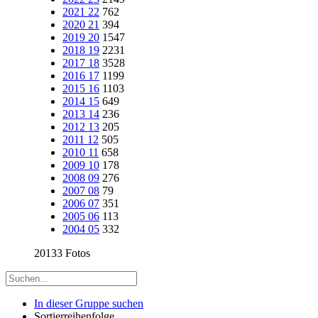
2021 22
762
2020 21
394
2019 20
1547
2018 19
2231
2017 18
3528
2016 17
1199
2015 16
1103
2014 15
649
2013 14
236
2012 13
205
2011 12
505
2010 11
658
2009 10
178
2008 09
276
2007 08
79
2006 07
351
2005 06
113
2004 05
332
20133 Fotos
In dieser Gruppe suchen
Sortierreihenfolge