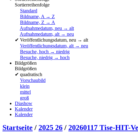
Sortierreihenfolge
Standard
Bildname, A → Z
Bildname, Z → A
Aufnahmedatum, neu → alt
Aufnahmedatum, alt → neu
✔
Veröffentlichungsdatum, neu → alt
Veröffentlichungsdatum, alt → neu
Besuche, hoch → niedrig
Besuche, niedrig → hoch
Bildgrößen
Bildgrößen
✔
quadratisch
Vorschaubild
klein
mittel
groß
Diashow
Kalender
Kalender
Startseite
/
2025 26
/
20260117 Tise-HIT-Ve