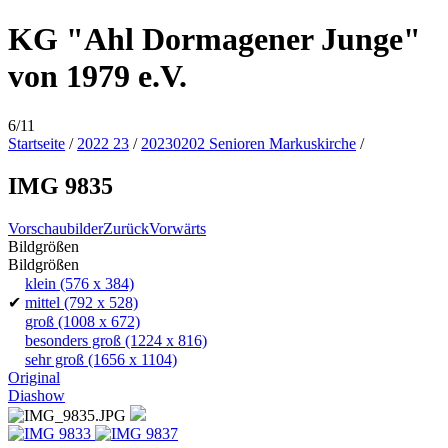
KG "Ahl Dormagener Junge"
von 1979 e.V.
6/11
Startseite
/
2022 23
/
20230202 Senioren Markuskirche
/
IMG 9835
Vorschaubilder
Zurück
Vorwärts
Bildgrößen
Bildgrößen
klein
(576 x 384)
✔
mittel
(792 x 528)
groß
(1008 x 672)
besonders groß
(1224 x 816)
sehr groß
(1656 x 1104)
Original
Diashow