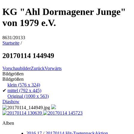
KG "Ahl Dormagener Junge"
von 1979 e.V.
8631/20133
Startseite
/
20170114 144949
Vorschaubilder
Zurück
Vorwärts
Bildgrößen
Bildgrößen
klein
(576 x 324)
✔
mittel
(792 x 445)
Original
(1000 x 563)
Diashow
Alben
2016 17
/
20170114 Hit-TuetenpackAktion